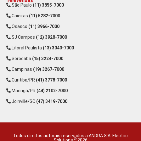
Televendas
São Paulo
(11) 3855-7000
Caieiras
(11) 5282-7000
Osasco
(11) 3966-7000
SJ Campos
(12) 3928-7000
Litoral Paulista
(13) 3040-7000
Sorocaba
(15) 3224-7000
Campinas
(19) 3267-7000
Curitiba/PR
(41) 3778-7000
Maringá/PR
(44) 2102-7000
Joinville/SC
(47) 3419-7000
Todos direitos autorais reservados a ANDRA S.A. Electric
©
Solutions.
2026