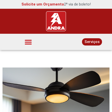
Solicite um Orçamento
2ª via de boleto!
Serviços
Interruptores e Tomadas