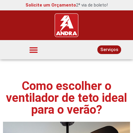
Solicite um Orçamento
2ª via de boleto!
Serviços
Interruptores e Tomadas
Como escolher o
ventilador de teto ideal
para o verão?