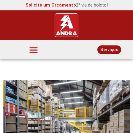
Solicite um Orçamento
2ª via de boleto!
Serviços
Interruptores e Tomadas