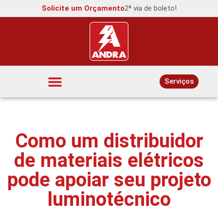
Solicite um Orçamento
2ª via de boleto!
Serviços
Interruptores e Tomadas
Como um distribuidor
de materiais elétricos
pode apoiar seu projeto
luminotécnico