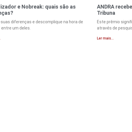
lizador e Nobreak: quais são as
ANDRA recebe 
nças?
Tribuna
 suas diferenças e descomplique na hora de
Este prêmio signif
 entre um deles.
através de pesqui
.
Ler mais...