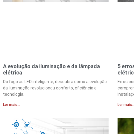
A evolução da iluminação e da lâmpada
5 erro
elétrica
elétri
Do fogo ao LED inteligente, descubra como a evolução
Erros co
da iluminação revolucionou conforto, eficiência e
comprom
tecnologia.
instalaç
Ler mais...
Ler mais..