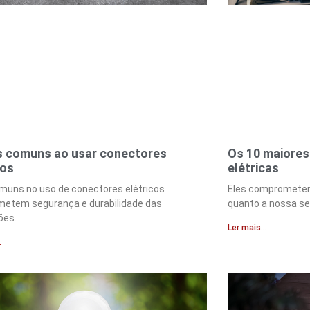
s comuns ao usar conectores
Os 10 maiores
cos
elétricas
muns no uso de conectores elétricos
Eles comprometem 
etem segurança e durabilidade das
quanto a nossa se
ões.
Ler mais...
.