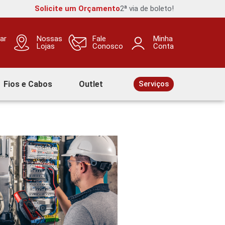
Solicite um Orçamento
2ª via de boleto!
ar
Nossas
Fale
Minha
Lojas
Conosco
Conta
Fios e Cabos
Outlet
Serviços