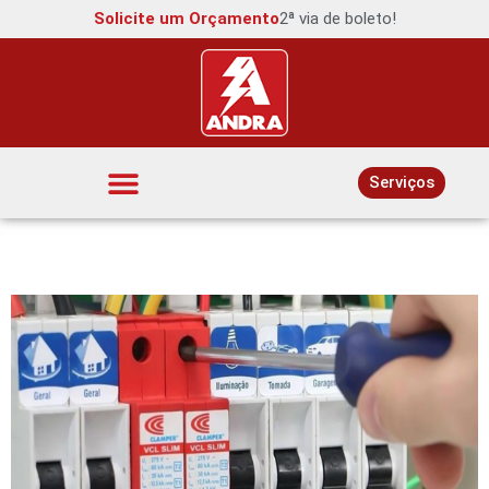
Solicite um Orçamento
2ª via de boleto!
Serviços
Interruptores e Tomadas