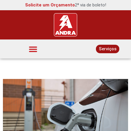
Solicite um Orçamento
2ª via de boleto!
Serviços
Interruptores e Tomadas