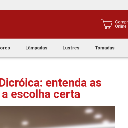
Compr
Online
tores
Lâmpadas
Lustres
Tomadas
icróica: entenda as
 a escolha certa