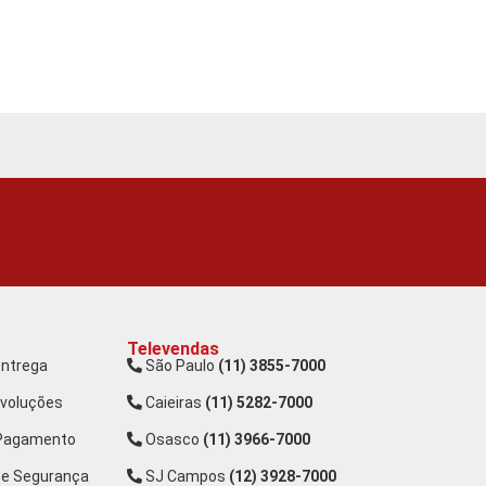
Televendas
Entrega
São Paulo
(11) 3855-7000
evoluções
Caieiras
(11) 5282-7000
 Pagamento
Osasco
(11) 3966-7000
 e Segurança
SJ Campos
(12) 3928-7000