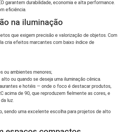
ED garantem durabilidade, economia e alta performance.
m eficiência.
ção na iluminação
jetos que exigem precisão e valorização de objetos. Com
ela cria efeitos marcantes com baixo índice de
xos ou ambientes menores;
o alto ou quando se deseja uma iluminação cênica.
taurantes e hotéis — onde o foco é destacar produtos,
RC acima de 90, que reproduzem fielmente as cores, e
da luz.
ção, sendo uma excelente escolha para projetos de alto
 em espaços compactos