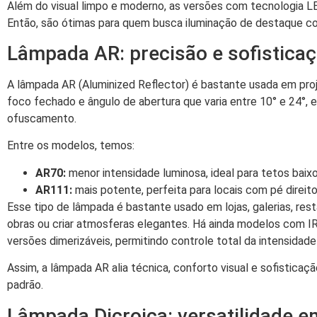
Além do visual limpo e moderno, as versões com tecnologia L
Então, são ótimas para quem busca iluminação de destaque co
Lâmpada AR: precisão e sofistica
A lâmpada AR (Aluminized Reflector) é bastante usada em pro
foco fechado e ângulo de abertura que varia entre 10° e 24°, 
ofuscamento.
Entre os modelos, temos:
AR70:
menor intensidade luminosa, ideal para tetos bai
AR111:
mais potente, perfeita para locais com pé direit
Esse tipo de lâmpada é bastante usado em lojas, galerias, res
obras ou criar atmosferas elegantes. Há ainda modelos com I
versões dimerizáveis, permitindo controle total da intensidade 
Assim, a lâmpada AR alia técnica, conforto visual e sofistica
padrão.
Lâmpada Dicroica: versatilidade