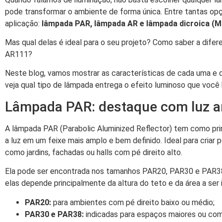
pode transformar o ambiente de forma única. Entre tantas opç
aplicação:
lâmpada PAR, lâmpada AR e lâmpada dicroica (M
Mas qual delas é ideal para o seu projeto? Como saber a di
AR111?
Neste blog, vamos mostrar as características de cada uma e qu
veja qual tipo de lâmpada entrega o efeito luminoso que você
Lâmpada PAR: destaque com luz am
A lâmpada PAR (Parabolic Aluminized Reflector) tem como princ
a luz em um feixe mais amplo e bem definido. Ideal para cria
como jardins, fachadas ou halls com pé direito alto.
Ela pode ser encontrada nos tamanhos PAR20, PAR30 e PAR38,
elas depende principalmente da altura do teto e da área a ser 
PAR20:
para ambientes com pé direito baixo ou médio;
PAR30 e PAR38:
indicadas para espaços maiores ou com 