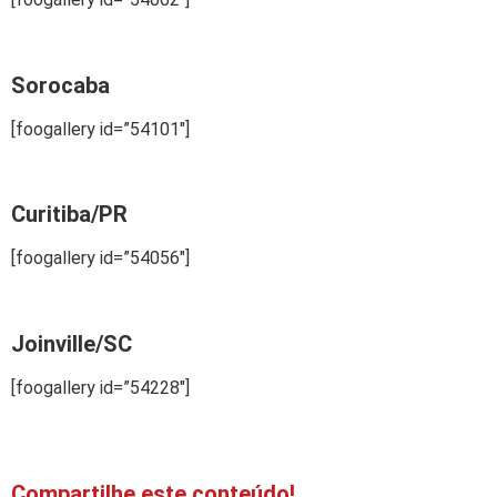
Sorocaba
[foogallery id=”54101″]
Curitiba/PR
[foogallery id=”54056″]
Joinville/SC
[foogallery id=”54228″]
Compartilhe este conteúdo!