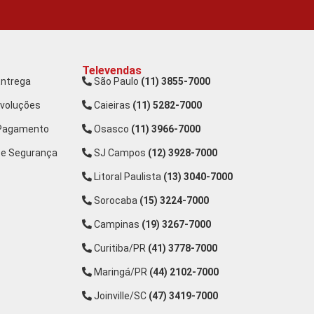
Televendas
Entrega
São Paulo
(11) 3855-7000
evoluções
Caieiras
(11) 5282-7000
 Pagamento
Osasco
(11) 3966-7000
 e Segurança
SJ Campos
(12) 3928-7000
Litoral Paulista
(13) 3040-7000
Sorocaba
(15) 3224-7000
Campinas
(19) 3267-7000
Curitiba/PR
(41) 3778-7000
Maringá/PR
(44) 2102-7000
Joinville/SC
(47) 3419-7000