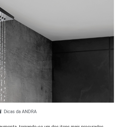
Dicas da ANDRA
aumenta, tornando-se um dos itens mais procurados