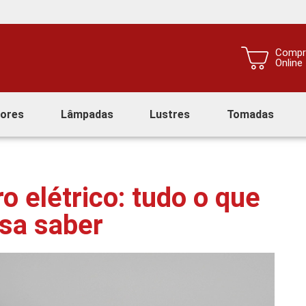
Compr
Online
tores
Lâmpadas
Lustres
Tomadas
o elétrico: tudo o que
isa saber